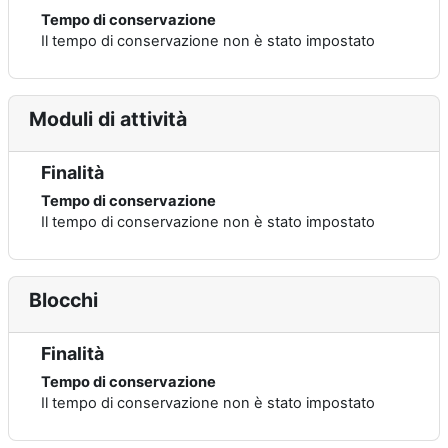
Tempo di conservazione
Il tempo di conservazione non è stato impostato
Moduli di attività
Finalità
Tempo di conservazione
Il tempo di conservazione non è stato impostato
Blocchi
Finalità
Tempo di conservazione
Il tempo di conservazione non è stato impostato