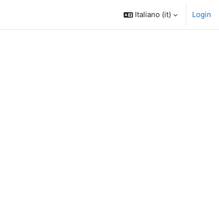
Italiano ‎(it)‎
Login